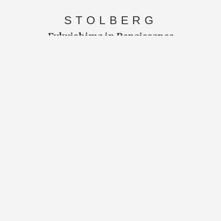
STOLBERG
Fukuishima in Renaissance
Burg Stolberg 2011
ROM-BERLIN
Danza
Videosequenz mit Musik von Italy Dvori
2017
AACHEN
Momenti
BKK Kleine Galerie